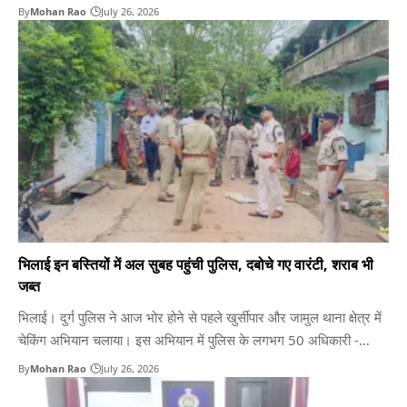
गिरफ्तार किया। आरोपियों के कब्जे से 500 नग (NRX) ALPRAZOLAM
By
Mohan Rao
July 26, 2026
TABLETS IP 0.5 MG नशीली टैबलेट एवं बिक्री की नगद राशि सहित…
भिलाई इन बस्तियों में अल सुबह पहुंची पुलिस, दबोचे गए वारंटी, शराब भी
जब्त
भिलाई। दुर्ग पुलिस ने आज भोर होने से पहले खुर्सीपार और जामुल थाना क्षेत्र में
चेकिंग अभियान चलाया। इस अभियान में पुलिस के लगभग 50 अधिकारी -
कर्मचारियों की मौजूदगी रही। इस दौरान अवैध शराब जप्त करने के साथ वारंटियों
By
Mohan Rao
July 26, 2026
की धरपकड़ एवं संवेदनशील क्षेत्रों रहने वाले में संदिग्ध लोगों…