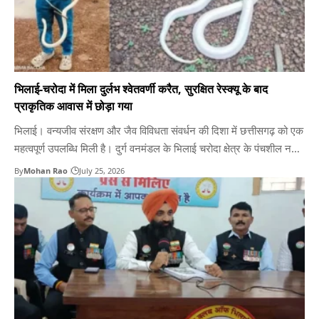
भिलाई-चरोदा में मिला दुर्लभ श्वेतवर्णी करैत, सुरक्षित रेस्क्यू के बाद
प्राकृतिक आवास में छोड़ा गया
भिलाई। वन्यजीव संरक्षण और जैव विविधता संवर्धन की दिशा में छत्तीसगढ़ को एक
महत्वपूर्ण उपलब्धि मिली है। दुर्ग वनमंडल के भिलाई चरोदा क्षेत्र के पंचशील नगर
के एक घर से अत्यंत दुर्लभ श्वेतवर्णी (Leucistic) करैत सर्प बरामद किया गया।
By
Mohan Rao
July 25, 2026
वन विभाग की तत्परता और सर्प विशेषज्ञों की मदद से इस…