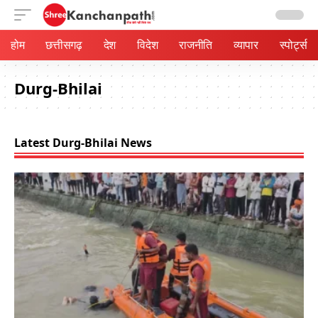
होम
छत्तीसगढ़
देश
विदेश
राजनीति
व्यापार
स्पोर्ट्स
Durg-Bhilai
Latest Durg-Bhilai News