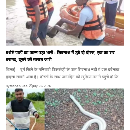
बर्थडे पार्टी का जश्न पड़ा भारी : शिवनाथ में डूबे दो दोस्त, एक का शव
बरामद, दूसरे की तलाश जारी
भिलाई । दुर्ग जिले के गनियारी-पिपरछेड़ी के पास शिवनाथ नदी में एक दर्दनाक
हादसा सामने आया है। दोस्तों के साथ जन्मदिन की खुशियां मनाने पहुंचे दो किशोर
नहाने के दौरान नदी के तेज बहाव की चपेट में आकर बह गए। एसडीआरएफ दुर्ग
By
Mohan Rao
July 25, 2026
की टीम ने कठिन मशक्कत और डीप डाइविंग…