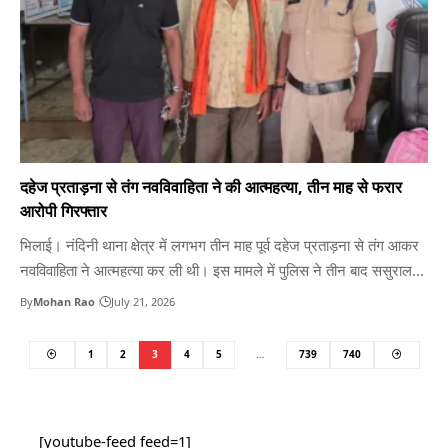
दहेज प्रताड़ना से तंग नवविवाहिता ने की आत्महत्या, तीन माह से फरार
आरोपी गिरफ्तार
भिलाई। नंदिनी थाना क्षेत्र में लगभग तीन माह पूर्व दहेज प्रताड़ना से तंग आकर
नवविवाहिता ने आत्महत्या कर ली थी। इस मामले में पुलिस ने तीन बाद ससुराल
पक्ष के फरार दो आरोपियों को गिरफ्तार किया है। दोनों सिमगा क्षेत्र में लुक-
By
Mohan Rao
July 21, 2026
छिपकर रह रहे थे। मुखबिर की सूचना पर पुलिस…
1
2
3
4
5
…
739
740
[youtube-feed feed=1]