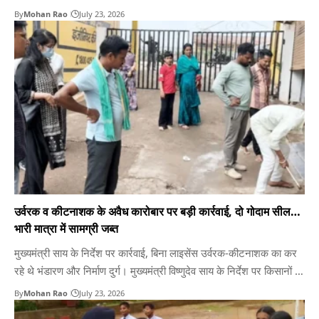
पुलिस ने बड़ी उपलब्धि हासिल की है। पुलिस मुख्यालय द्वारा प्रदाय E-Pen के
By
Mohan Rao
July 23, 2026
माध्यम से थाना भिलाई नगर में प्रार्थी का प्रथम ई-साइन सफलतापूर्वक संपादित
किया गया।…
उर्वरक व कीटनाशक के अवैध कारोबार पर बड़ी कार्रवाई, दो गोदाम सील…
भारी मात्रा में सामग्री जब्त
मुख्यमंत्री साय के निर्देश पर कार्रवाई, बिना लाइसेंस उर्वरक-कीटनाशक का कर
रहे थे भंडारण और निर्माण दुर्ग। मुख्यमंत्री विष्णुदेव साय के निर्देश पर किसानों को
गुणवत्तायुक्त कृषि आदान समय पर उपलब्ध कराने तथा नकली एवं अमानक
By
Mohan Rao
July 23, 2026
उर्वरक-कीटनाशकों के कारोबार पर प्रदेशभर में कृषि विभाग द्वारा लगातार