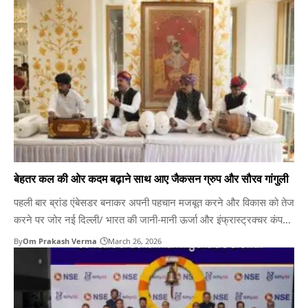
बनाता है आगरा/ आईसीआईसीआई प्रूडेंशियल लाइफ इंश्योरेंस ने अपनी यूनिट
लिंक्ड इंश्योरेंस योजनाओं…
बेहतर कल की ओर कदम बढ़ाने साथ आए जैकसन ग्रुप और सौरव गांगुली
पहली बार ब्रांड एंबेसडर बनाकर अपनी पहचान मजबूत करने और विकास को तेज
करने पर जोर नई दिल्ली/ भारत की जानी-मानी ऊर्जा और इंफ्रास्ट्रक्चर कंपनी-
जैकसन ग्रुप, पूर्व भारतीय क्रिकेट कप्तान और जाने-माने लीडर सौरव गांगुली के
By
Om Prakash Verma
March 26, 2026
साथ मिलकर बेहतर कल की ओर कदम बढ़ा रही है। यह कदम ऐसे…