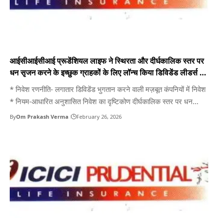
आईसीआईसीआई प्रूडेंशियल लाइफ ने स्थिरता और दीर्घकालिक स्तर पर
धन सृजन करने के इच्छुक ग्राहकों के लिए लॉन्च किया डिविडेंड लीडर्स 50
इंडेक्स फंड
* निवेश रणनीति- लगातार डिविडेंड भुगतान करने वाली मज़बूत कंपनियों में निवेश
* नियम-आधारित अनुशासित निवेश का दृष्टिकोण दीर्घकालिक स्तर पर धन
सृजन करने में मदद करता है * कई खंडों में विविधिकरण स्थिरता प्रदान करता है
By
Om Prakash Verma
February 26, 2026
आगरा/ आईसीआईसीआई प्रूडेंशियल लाइफ इंश्योरेंस ने अपने यूनिट लिंक्ड
इंश्योरेंस प्लान (यूलिप) के…