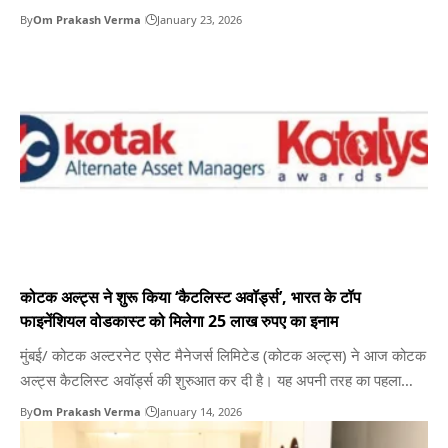
छत्तीसगढ़ के कोरबा स्थित इकाई में कुल 18 बीआईएस (भारतीय मानक ब्यूरो)
By
Om Prakash Verma
January 23, 2026
प्रमाणन प्राप्त किए हैं। झारसुगुड़ा में दुनिया का सबसे बड़ा एल्युमीनियम संयंत्र
स्थित है,…
कोटक अल्ट्स ने शुरू किया ‘कैटलिस्ट अवॉर्ड्स’, भारत के टॉप
फाइनेंशियल वोडकास्ट को मिलेगा 25 लाख रुपए का इनाम
मुंबई/ कोटक अल्टरनेट एसेट मैनेजर्स लिमिटेड (कोटक अल्ट्स) ने आज कोटक
अल्ट्स कैटलिस्ट अवॉर्ड्स की शुरुआत कर दी है। यह अपनी तरह का पहला
प्लेटफॉर्म है, जिसका उद्देश्य भारत के सबसे बेहतरीन फाइनेंशियल वोडकास्ट को
By
Om Prakash Verma
January 14, 2026
सम्मानित करना है। इस अवॉर्ड में विजेता को 25 लाख रुपए का इनाम मिलेगा।