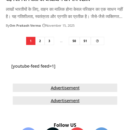
लाखों भारतीयों के लिए, वाहन का मालिक होना केवल परिवहन का एक साधन नहीं
है। यह गतिशीलता, स्वतंत्रता और प्रगति का प्रतीक है। जैसे-जैसे व्यक्तिगत
आकांक्षाएँ विकसित हो रही हैं, वाहन ऋण प्रदाताओं से अपेक्षाएँ भी लगातार बढ़ रही
By
Om Prakash Verma
November 15, 2025
हैं। आज के ग्राहक चाहते हैं कि उनका वाहन ऋण जल्दी,…
1
2
3
…
50
51
[youtube-feed feed=1]
Advertisement
Advertisement
Follow US