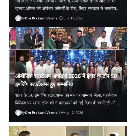
नई दिल्ली/ पश्चिम एशिया में जारी भू-राजनीतिक तनाव और ग्लोबल
क्रूड ऑयल की अस्थिर कीमतों के बीच, केंद्र सरकार ने भारतीय
अर्थव्यवस्था और आम आदमी के लिए एक बड़ा कदम…
By
Om Prakash Verma
June 11, 2026
ऑर्बोसिस स्टार्टअप अवॉर्ड्स 2026 में इंदौर के टॉप 50
इमर्जिंग स्टार्टअप्स हुए सम्मानित
शहर के 50 इमर्जिंग स्टार्टअप्स को मंच पर सम्मान मिला, परसेप्शन
बिल्डिंग पर खास टॉक शो ने फाउंडर्स को नई दिशा दी क्वालिटी और
स्मार्ट पीआर से ब्रांड पहचान बनाने…
By
Om Prakash Verma
May 12, 2026