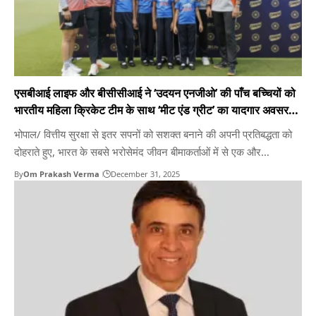
एसबीआई लाइफ और बीसीसीआई ने ‘उदयन एनजीओ’ की पाँच बच्चियों को
भारतीय महिला क्रिकेट टीम के साथ ‘मीट एंड ग्रीट’ का यादगार अवसर
प्रदान किया
भोपाल/ वित्तीय सुरक्षा से इतर सपनों को सशक्त बनाने की अपनी प्रतिबद्धता को
दोहराते हुए, भारत के सबसे भरोसेमंद जीवन बीमाकर्ताओं में से एक और
बीसीसीआई के आधिकारिक भागीदार, एसबीआई लाइफ इंश्योरेंस ने कोलकाता के
By
Om Prakash Verma
December 31, 2025
‘उदयन एनजीओ’ की पाँच युवा लड़कियों के लिए एक विशेष ‘मीट एंड ग्रीट’ का
आयोजन…