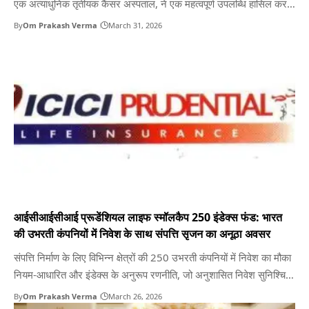
एक अत्याधुनिक तृतीयक कैंसर अस्पताल, ने एक महत्वपूर्ण उपलब्धि हासिल करते
हुए मध्य भारत का पहला निजी अस्पताल बनने का गौरव प्राप्त किया है, जिसने दा
By
Om Prakash Verma
March 31, 2026
विंची एक्सआई (Xi) रोबोटिक सर्जरी सिस्टम स्थापित किया है। छत्तीसगढ़ और
आसपास के…
आईसीआईसीआई प्रूडेंशियल लाइफ स्मॉलकैप 250 इंडेक्स फंड: भारत
की उभरती कंपनियों में निवेश के साथ संपत्ति सृजन का अनूठा अवसर
संपत्ति निर्माण के लिए विभिन्न क्षेत्रों की 250 उभरती कंपनियों में निवेश का मौका
नियम-आधारित और इंडेक्स के अनुरूप रणनीति, जो अनुशासित निवेश सुनिश्चित
करता है विविध पोर्टफोलियो लंबी अवधि की विकास क्षमता में भागीदारी को सक्षम
By
Om Prakash Verma
March 26, 2026