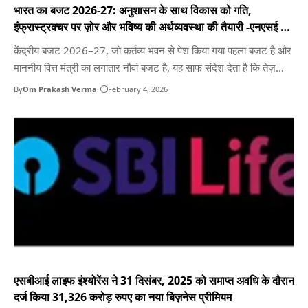
भारत का बजट 2026-27: अनुशासन के साथ विकास को गति,
इंफ्रास्ट्रक्चर पर ज़ोर और भविष्य की अर्थव्यवस्था की तैयारी -एनएसई के
प्रबंध निदेशक एवं सीईओ श्री आशीषकुमार चौहान
केंद्रीय बजट 2026–27, जो कर्तव्य भवन से पेश किया गया पहला बजट है और
माननीय वित्त मंत्री का लगातार नौवां बजट है, यह साफ संदेश देता है कि तेज़
आर्थिक विकास और वित्तीय अनुशासन साथ-साथ चल सकते हैं। यह बजट वित्तीय
By
Om Prakash Verma
February 4, 2026
संतुलन के रास्ते पर मजबूती से बना हुआ है।…
एसबीआई लाइफ इंश्योरेंस ने 31 दिसंबर, 2025 को समाप्त अवधि के दौरान
दर्ज किया 31,326 करोड़ रुपए का नया बिज़नेस प्रीमियम