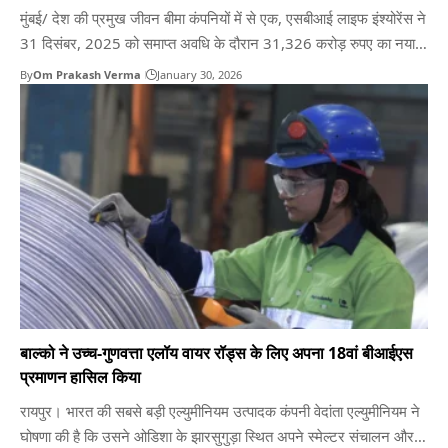
मुंबई/ देश की प्रमुख जीवन बीमा कंपनियों में से एक, एसबीआई लाइफ इंश्योरेंस ने
31 दिसंबर, 2025 को समाप्त अवधि के दौरान 31,326 करोड़ रुपए का नया
बिज़नेस प्रीमियम दर्ज किया, जो 31 दिसंबर, 2024 को समाप्त इसी अवधि में
By
Om Prakash Verma
January 30, 2026
26,256 करोड़ रुपए था। नियमित प्रीमियम में 31 दिसंबर, 2024…
बाल्को ने उच्च-गुणवत्ता एलॉय वायर रॉड्स के लिए अपना 18वां बीआईएस
प्रमाणन हासिल किया
रायपुर। भारत की सबसे बड़ी एल्युमीनियम उत्पादक कंपनी वेदांता एल्युमीनियम ने
घोषणा की है कि उसने ओडिशा के झारसुगुड़ा स्थित अपने स्मेल्टर संचालन और