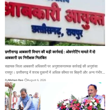
छत्तीसगढ़ आबकारी विभाग की बड़ी कार्रवाई : ओवररेटिंग मामले में दो
आबकारी उप निरीक्षक निलंबित
सहायक जिला आबकारी अधिकारी पर अनुशासनात्मक कार्रवाई की अनुशंसा
रायपुर। छत्तीसगढ़ में शराब दुकानों में अधिक कीमत पर बिक्री और अन्य गंभीर
अनियमितताओं के मामलों में आबकारी विभाग ने एक ही दिन तीन बड़ी कार्रवाई की
By
Mohan Rao
August 6, 2026
है। विभाग ने बलौदाबाजार-भाटापारा और बालोद के दो आबकारी उपनिरीक्षकों को
तत्काल प्रभाव से निलंबित…