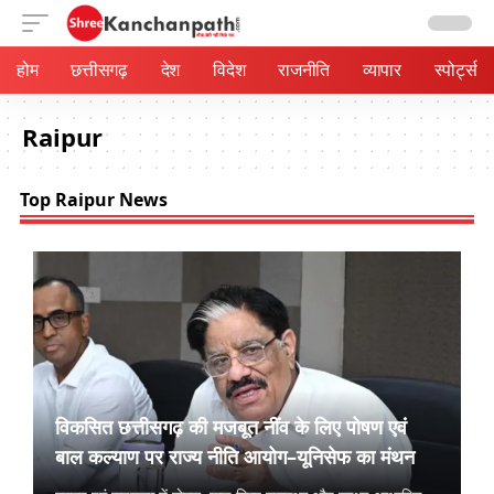
होम
छत्तीसगढ़
देश
विदेश
राजनीति
व्यापार
स्पोर्ट्स
Raipur
Top Raipur News
विकसित छत्तीसगढ़ की मजबूत नींव के लिए पोषण एवं
बाल कल्याण पर राज्य नीति आयोग–यूनिसेफ का मंथन