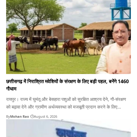
ग्रामीण संगोष्ठी) के छत्तीसगढ़ चैप्टर की शुरुआत इस ज़ोरदार अपील के साथ…
छत्तीसगढ़ में निराश्रित मवेशियों के संरक्षण के लिए बड़ी पहल, बनेंगे 1460
गौधाम
रायपुर। राज्य में घुमंतू और बेसहारा पशुओं को सुरक्षित आश्रय देने, गौ-संरक्षण
को बढ़ावा देने और ग्रामीण अर्थव्यवस्था को मजबूती प्रदान करने के लिए
छत्तीसगढ़ सरकार द्वारा ‘गौधाम योजना’ को चरणबद्ध तरीके से लागू किया जा रहा
By
Mohan Rao
August 6, 2026
है। योजना के अंतर्गत पूरे प्रदेश में कुल 1,460 गौधामों की स्थापना करने…