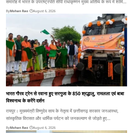
समारोह में भारत के उपराष्ट्रपति सीपी राधाकृष्णन मुख्य अतिथि के रूप में शामिल
होंगे। दीक्षांत समारोह 2 सितंबर 2026 को आयोजित किया जाएगा। एम्स रायपुर
By
Mohan Rao
August 6, 2026
के कार्यपालक निदेशक एवं मुख्य कार्यकारी अधिकारी लेफ्टिनेंट जनरल
(सेवानिवृत्त) अशोक जिंदल ने अपनी धर्मपत्नी…
भारत गौरव ट्रेन से रवाना हुए सरगुजा के 850 श्रद्धालु, रामलला एवं बाबा
विश्वनाथ के करेंगे दर्शन
रायपुर। मुख्यमंत्री विष्णुदेव साय के नेतृत्व में छत्तीसगढ़ सरकार जनआस्था,
सांस्कृतिक विरासत और धार्मिक पर्यटन को जनकल्याण से जोड़ते हुए
प्रदेशवासियों के वर्षों पुराने सपनों को साकार कर रही है। पर्यटन एवं संस्कृति
By
Mohan Rao
August 6, 2026