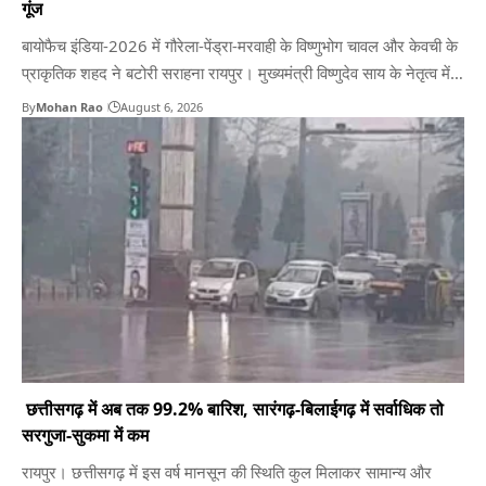
गूंज
बायोफैच इंडिया-2026 में गौरेला-पेंड्रा-मरवाही के विष्णुभोग चावल और केवची के
प्राकृतिक शहद ने बटोरी सराहना रायपुर। मुख्यमंत्री विष्णुदेव साय के नेतृत्व में
छत्तीसगढ़ सरकार द्वारा ग्रामीण अर्थव्यवस्था को सशक्त बनाने, महिला स्वसहायता
By
Mohan Rao
August 6, 2026
समूहों को आत्मनिर्भर बनाने तथा जैविक कृषि को प्रोत्साहन देने के प्रयास
लगातार नई सफलताएं प्राप्त कर रहे…
​ छत्तीसगढ़ में अब तक 99.2% बारिश, सारंगढ़-बिलाईगढ़ में सर्वाधिक तो
सरगुजा-सुकमा में कम
​रायपुर। छत्तीसगढ़ में इस वर्ष मानसून की स्थिति कुल मिलाकर सामान्य और