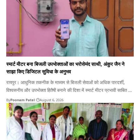
स्मार्ट मीटर बना बिजली उपभोक्ताओं का भरोसेमंद साथी, अंकुर जैन ने
साझा किए डिजिटल सुविधा के अनुभव
रायपुर। आधुनिक तकनीक के माध्यम से बिजली सेवाओं को अधिक पारदर्शी,
विश्वसनीय और उपभोक्ता हितैषी बनाने की दिशा में स्मार्ट मीटर प्रभावी साबित हो
रहे हैं। अब उपभोक्ता न केवल अपनी बिजली खपत की सटीक जानकारी प्राप्त
By
Poonam Patel
August 6, 2026
कर पा रहे हैं, बल्कि आवश्यकता के अनुसार बिजली उपयोग का बेहतर प्रबंधन…