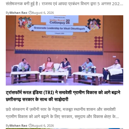
संतोषजनक बनी हुई है। राजस्व एवं आपदा प्रबंधन विभाग द्वारा 5 अगस्त 2026
तक जारी आंकड़ों के अनुसार, प्रदेश में 1 जून से अब तक औसतन 584.8 मिमी
By
Mohan Rao
August 6, 2026
वर्षा दर्ज की जा चुकी है, जो कि इस अवधि…
ट्रांसफॉर्म रूरल इंडिया (TRI) ने समावेशी ग्रामीण विकास को आगे बढ़ाने
छत्तीसगढ़ सरकार के साथ की साझेदारी
छठे संस्करण में ज़मीनी स्तर के नेतृत्व, मजबूत स्थानीय शासन और समावेशी
ग्रामीण विकास को आगे बढ़ाने के लिए सरकार, समुदाय और विकास क्षेत्र के
नेताओं को एक मंच पर लाया गया रायपुर। छठे 'इंडिया रूरल कोलोक्वी' (भारत
By
Mohan Rao
August 6, 2026