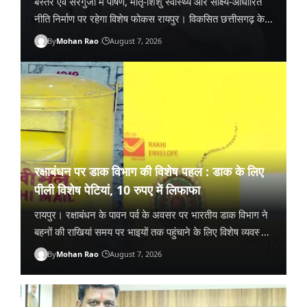
बस्तर एवं सरगुजा में पोषण, मातृ-शिशु स्वास्थ्य और साक्ष्य-आधारित
नीति निर्माण पर रहेगा विशेष फोकस रायपुर। विकसित छत्तीसगढ़ के
निर्माण की दिशा में पोषण एवं बाल कल्याण को और अधिक…
By
Mohan Rao
August 7, 2026
रक्षाबंधन पर डाक विभाग की विशेष पहल : डाक के लिए
पीली विशेष पेटियां, 10 रुपए में लिफाफा
रायपुर। रक्षाबंधन के पावन पर्व के अवसर पर भारतीय डाक विभाग ने
बहनों की राखियां समय पर भाइयों तक पहुंचाने के लिए विशेष व्यवस्था
की है। विभाग द्वारा तैयार विशेष…
By
Mohan Rao
August 7, 2026