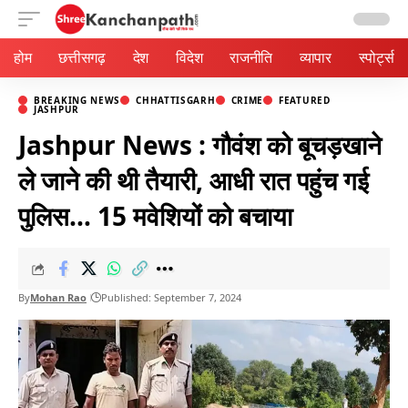
Aa
होम
छत्तीसगढ़
देश
विदेश
राजनीति
व्यापार
स्पोर्ट्स
BREAKING NEWS
CHHATTISGARH
CRIME
FEATURED
JASHPUR
Jashpur News : गौवंश को बूचड़खाने
ले जाने की थी तैयारी, आधी रात पहुंच गई
पुलिस… 15 मवेशियों को बचाया
By
Mohan Rao
Published: September 7, 2024