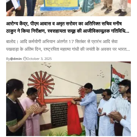
आरोग्य केंद्र, पीएम आवास व अमृत सरोवर का अतिरिक्त सचिव मनीष
ठाकुर ने किया निरीक्षण, स्वसहायता समूह की आजीविकामूलक गतिविधियों
की ली जानकारी
बालोद। आदि कर्मयोगी अभियान अंतर्गत 17 सितंबर से प्रारंभ आदि सेवा
पखवाड़ा के अंतिम दिन, राष्ट्रपिता महात्मा गांधी की जयंती के अवसर पर भारत
सरकार के जनजातीय कार्य मंत्रालय के अतिरिक्त सचिव मनीष ठाकुर ने बालोद
By
@dmin
October 3, 2025
जिले के डौंडी विकासखंड के ग्राम गुजरा, दानीटोला एवं भैंसबोड़ का दौरा किया।
इस…