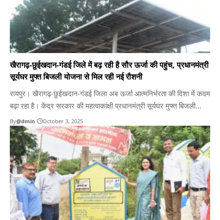
खैरागढ़-छुईखदान-गंडई जिले में बढ़ रही है सौर ऊर्जा की पहुंच, प्रधानमंत्री
सूर्यघर मुफ्त बिजली योजना से मिल रही नई रौशनी
रायपुर। खैरागढ़-छुईखदान-गंडई जिला अब ऊर्जा आत्मनिर्भरता की दिशा में कदम
बढ़ा रहा है। केंद्र सरकार की महत्वाकांक्षी प्रधानमंत्री सूर्यघर मुफ्त बिजली
योजना के अंतर्गत जिले में घर की छतों पर सोलर पैनल लगाने का कार्य प्रारंभ हो
By
@dmin
October 3, 2025
चुका है। योजना के अनुसार लाभार्थियों को 1 किलोवॉट सिस्टम पर ₹45,000,
2…