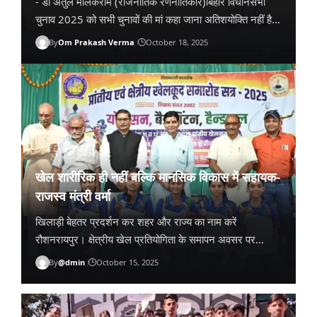
- डॉ अतुल मलिकराम (राजनीतिक रणनीतिकार)बिहार विधानसभा
चुनाव 2025 को सभी चुनावों की मां कहा जाना अतिशयोक्ति नहीं है।
243 सीटों वाले इस महायुद्ध में न सिर्फ केंद्रीय सत्ता का…
By
Om Prakash Verma
October 18, 2025
खेल शारीरिक ही नहीं बल्कि मानसिक विकास में सहायक-
राजस्व मंत्री वर्मा
खिलाड़ी बेहतर प्रदर्शन कर शहर और राज्य का नाम करें
रौशनरायपुर। क्षेत्रीय खेल प्रतियोगिता के समापन अवसर पर
राजस्व मंत्री टंक राम वर्मा ने प्रतिभागी विद्यार्थियों का उत्साहवर्धन
By
@dmin
October 15, 2025
करते हुए…