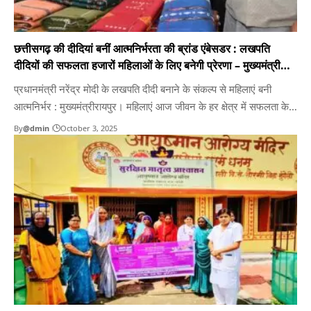
छत्तीसगढ़ की दीदियां बनीं आत्मनिर्भरता की ब्रांड एंबेसडर : लखपति
दीदियों की सफलता हजारों महिलाओं के लिए बनेगी प्रेरणा – मुख्यमंत्री
साय
प्रधानमंत्री नरेंद्र मोदी के लखपति दीदी बनाने के संकल्प से महिलाएं बनी
आत्मनिर्भर : मुख्यमंत्रीरायपुर। महिलाएं आज जीवन के हर क्षेत्र में सफलता के
नए आयाम गढ़ रही हैं। तकनीक ने पूरी दुनिया के उत्पादों को फिंगरटिप्स पर ला
By
@dmin
October 3, 2025
दिया है और अब डिजिटल माध्यम से वैश्विक बाजार तक पहुँचना…