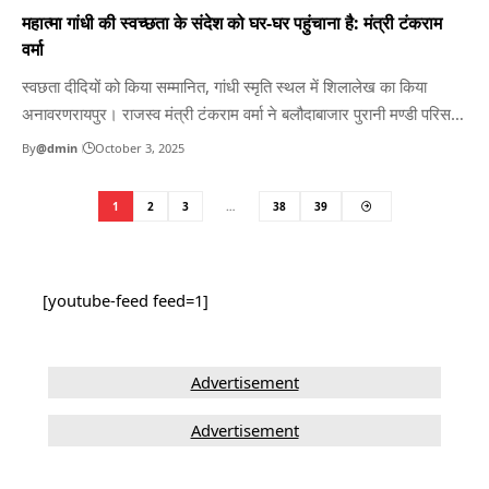
महात्मा गांधी की स्वच्छता के संदेश को घर-घर पहुंचाना है: मंत्री टंकराम
वर्मा
स्वछता दीदियों को किया सम्मानित, गांधी स्मृति स्थल में शिलालेख का किया
अनावरणरायपुर। राजस्व मंत्री टंकराम वर्मा ने बलौदाबाजार पुरानी मण्डी परिसर
स्थित ऐतिहासिक गांधी स्मृति स्थल में महात्मा गांधी के आगमन एवं दलित उत्थान
By
@dmin
October 3, 2025
के सन्देश के शिलालेख को अनावरण किया। उन्होंने जनप्रतिनिधियों एवं
अधिकारियों के साथ राष्ट्रपिता महात्मा…
1
2
3
…
38
39
[youtube-feed feed=1]
Advertisement
Advertisement