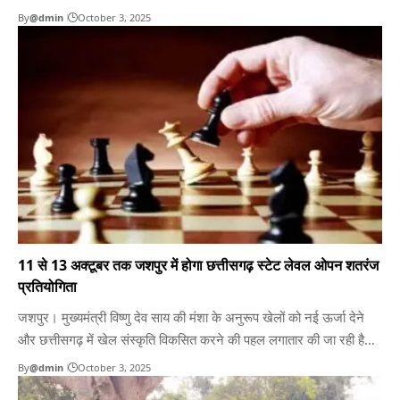
2025 तक रजत महोत्सव का आयोजन किया जा रहा है। इस महोत्सव का
By
@dmin
October 3, 2025
शुभारंभ आज केन्द्रीय जेल रायपुर में रक्तदान शिविर के साथ हुआ। शिविर का…
11 से 13 अक्टूबर तक जशपुर में होगा छत्तीसगढ़ स्टेट लेवल ओपन शतरंज
प्रतियोगिता
जशपुर। मुख्यमंत्री विष्णु देव साय की मंशा के अनुरूप खेलों को नई ऊर्जा देने
और छत्तीसगढ़ में खेल संस्कृति विकसित करने की पहल लगातार की जा रही है।
इसी कड़ी में जशपुर जिले में छत्तीसगढ़ स्टेट लेवल ओपन चेस प्रतियोगिता का
By
@dmin
October 3, 2025
आयोजन 11 से 13 अक्टूबर तक कराया जा रहा…