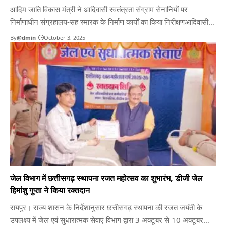
आदिम जाति विकास मंत्री ने आदिवासी स्वतंत्रता संग्राम सेनानियों पर
निर्माणाधीन संग्रहालय-सह स्मारक के निर्माण कार्यों का किया निरीक्षणआदिवासी
गौरव, शौर्य एवं बलिदान का प्रतीक होगा संग्रहालय: मंत्री नेतामरायपुर। आदिम
By
@dmin
October 3, 2025
जाति विकास मंत्री रामविचार नेताम ने आज नवा रायपुर में आदिम जाति अनुसंधान
एवं प्रशिक्षण संस्थान के समीप निर्माणाधीन शहीद…
जेल विभाग में छत्तीसगढ़ स्थापना रजत महोत्सव का शुभारंभ, डीजी जेल
हिमांशु गुप्ता ने किया रक्तदान
रायपुर। राज्य शासन के निर्देशानुसार छत्तीसगढ़ स्थापना की रजत जयंती के
उपलक्ष्य में जेल एवं सुधारात्मक सेवाएं विभाग द्वारा 3 अक्टूबर से 10 अक्टूबर